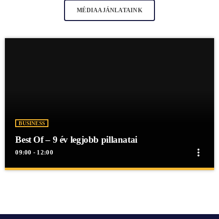
MÉDIAAJÁNLATAINK
BUSINESS
Best Of – 9 év legjobb pillanatai
more_vert
09:00 - 12:00
close
Best Of – 9 év legjobb pillanatai
Best Of - 9 év legjobb pillanatai
Best Of - 9 év legjobb pillanatai