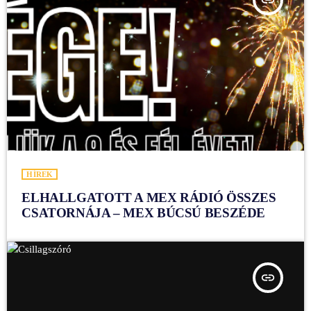
HÍREK
ELHALLGATOTT A MEX RÁDIÓ ÖSSZES
CSATORNÁJA – MEX BÚCSÚ BESZÉDE
insert_link