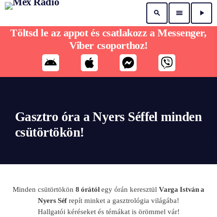
search
menu
play_arrow
Töltsd le az appot és csatlakozz a Messenger,
Viber csoporthoz!
Gasztro óra a Nyers Séffel minden
csütörtökön!
Minden csütörtökön
8 órától
egy órán keresztül
Varga István a
Nyers Séf
repít minket a gasztrológia világába!
Hallgatói kéréseket és témákat is örömmel vár!