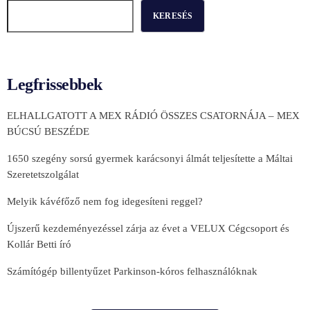
KERESÉS
Legfrissebbek
ELHALLGATOTT A MEX RÁDIÓ ÖSSZES CSATORNÁJA – MEX
BÚCSÚ BESZÉDE
1650 szegény sorsú gyermek karácsonyi álmát teljesítette a Máltai
Szeretetszolgálat
Melyik kávéfőző nem fog idegesíteni reggel?
Újszerű kezdeményezéssel zárja az évet a VELUX Cégcsoport és
Kollár Betti író
Számítógép billentyűzet Parkinson-kóros felhasználóknak