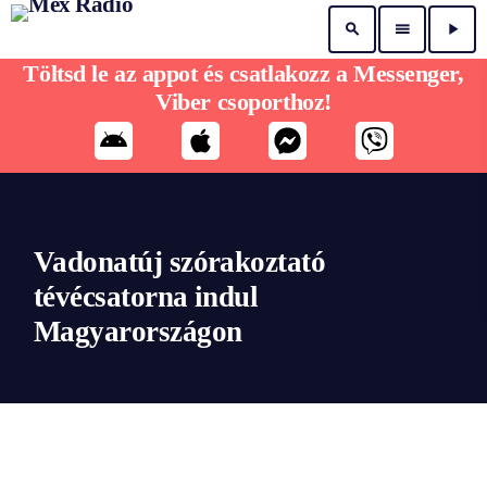
search
menu
play_arrow
Töltsd le az appot és csatlakozz a Messenger,
Viber csoporthoz!
Vadonatúj szórakoztató
tévécsatorna indul
Magyarországon