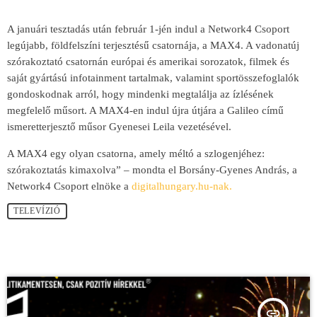
A januári tesztadás után február 1-jén indul a Network4 Csoport
legújabb, földfelszíni terjesztésű csatornája, a MAX4. A vadonatúj
szórakoztató csatornán európai és amerikai sorozatok, filmek és
saját gyártású infotainment tartalmak, valamint sportösszefoglalók
gondoskodnak arról, hogy mindenki megtalálja az ízlésének
megfelelő műsort. A MAX4-en indul újra útjára a Galileo című
ismeretterjesztő műsor Gyenesei Leila vezetésével.
A MAX4 egy olyan csatorna, amely méltó a szlogenjéhez:
szórakoztatás kimaxolva” – mondta el Borsány-Gyenes András, a
Network4 Csoport elnöke a
digitalhungary.hu-nak.
TELEVÍZIÓ
insert_link