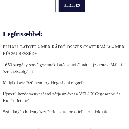
KERESÉS
Legfrissebbek
ELHALLGATOTT A MEX RÁDIÓ ÖSSZES CSATORNÁJA – MEX
BÚCSÚ BESZÉDE
1650 szegény sorsú gyermek karácsonyi álmát teljesítette a Máltai
Szeretetszolgálat
Melyik kávéfőző nem fog idegesíteni reggel?
Újszerű kezdeményezéssel zárja az évet a VELUX Cégcsoport és
Kollár Betti író
Számítógép billentyűzet Parkinson-kóros felhasználóknak