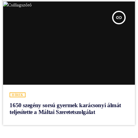
insert_link
HÍREK
1650 szegény sorsú gyermek karácsonyi álmát
teljesítette a Máltai Szeretetszolgálat