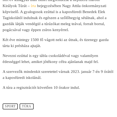
Királyok Túrát –
írta
bejegyzésében Nagy Attila önkormányzati
képviselő. A gyalogosok ezúttal is a kaposfüredi Benedek Elek
Tagiskolától indulnak és egészen a szőlőhegyig sétálnak, ahol a
gazdák látják vendégül a túrázókat meleg teával, forralt borral,
pogácsával vagy éppen zsíros kenyérrel.
Két éve mintegy 1500 fő vágott neki az útnak, és tizenegy gazda
tárta ki présháza ajtaját.
Nevezni ezúttal is egy tábla csokoládéval vagy valamilyen
édességgel lehet, amiket jótékony célra ajánlanak majd fel.
A szervezők mindenkit szeretettel várnak 2023. január 7-én 9 órától
a kaposfüredi iskolánál.
A túra a regisztrációt követően 10 órakor indul.
SPORT
TÚRA