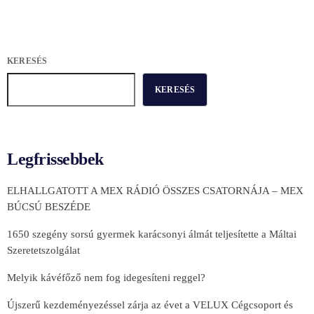
KERESÉS
KERESÉS
Legfrissebbek
ELHALLGATOTT A MEX RÁDIÓ ÖSSZES CSATORNÁJA – MEX
BÚCSÚ BESZÉDE
1650 szegény sorsú gyermek karácsonyi álmát teljesítette a Máltai
Szeretetszolgálat
Melyik kávéfőző nem fog idegesíteni reggel?
Újszerű kezdeményezéssel zárja az évet a VELUX Cégcsoport és