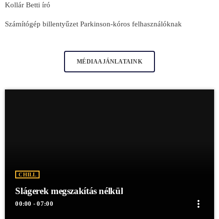
Kollár Betti író
Számítógép billentyűzet Parkinson-kóros felhasználóknak
MÉDIAAJÁNLATAINK
CHILL
Slágerek megszakítás nélkül
more_vert
00:00 - 07:00