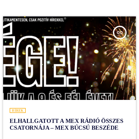
insert_link
HÍREK
ELHALLGATOTT A MEX RÁDIÓ ÖSSZES
CSATORNÁJA – MEX BÚCSÚ BESZÉDE