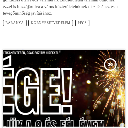
ezzel is hozzájárulva a város közterületeinknek díszítéséhez és a
levegőminőség javításához.
BARANYA
KÖRNYEZETVÉDELEM
PÉCS
insert_link