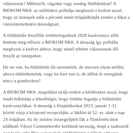
válasszunk? Műfenyőt, vágottat vagy esetleg földlabdásat? A
BIOKOM NKft. az utóbbihoz próbálja meghozni a kedvet azzal,
hogy az ünnepek után a pécsiek ismét felajánlhatják ezeket a fákat a
városüzemeltetési társaságnak.
A földlabdás fenyőfák örökbefogadását 2020 karácsonya előtt
hirdette meg először a BIOKOM NKft. A társaság így próbálta
meghozni a kedvet ahhoz, hogy minél többen válasszanak élő
fenyőt az ünnepekre.
De mi van, ha földlabdás fát szeretnénk, de nincsen olyan terület,
ahova elültethetnénk, vagy ha kert van is, de időnk és energiánk
nincs a gondozásra?
A BIOKOM NKft. megoldást nyújt ezekre a kérdésekre azzal, hogy
ismét felkínálja a lehetőséget, hogy örökbe fogadja a földlabdás
karácsonyfákat. A társaság a felajánlásokat 2023. január 1-31.
között várja a központi recepcióján, a Siklósi út 52. sz. alatt a nap
24 órájában. Az ily módon összegyűjtött fák a Tüskésréti úton
található Városi Csemetekertbe kerülnek tavaszig, majd a szakszerű
gondozás után Pécs valamelyik zöldfelületén találnak otthonra,