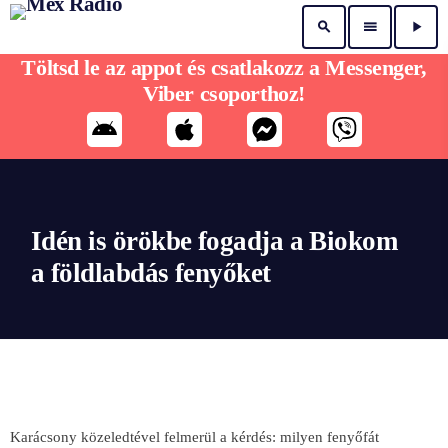
search
menu
play_arrow
Töltsd le az appot és csatlakozz a Messenger,
Viber csoporthoz!
Idén is örökbe fogadja a Biokom
a földlabdás fenyőket
Karácsony közeledtével felmerül a kérdés: milyen fenyőfát