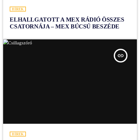
HÍREK
ELHALLGATOTT A MEX RÁDIÓ ÖSSZES
CSATORNÁJA – MEX BÚCSÚ BESZÉDE
insert_link
HÍREK