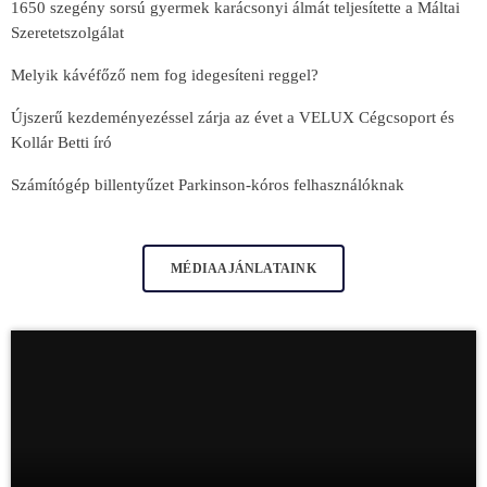
1650 szegény sorsú gyermek karácsonyi álmát teljesítette a Máltai
Szeretetszolgálat
Melyik kávéfőző nem fog idegesíteni reggel?
Újszerű kezdeményezéssel zárja az évet a VELUX Cégcsoport és
Kollár Betti író
Számítógép billentyűzet Parkinson-kóros felhasználóknak
MÉDIAAJÁNLATAINK