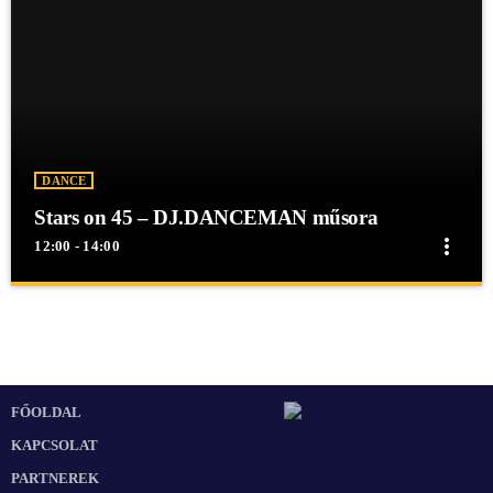
DANCE
Stars on 45 – DJ.DANCEMAN műsora
more_vert
12:00 - 14:00
close
Stars on 45 – DJ.DANCEMAN műsora
Stars on 45 - DJ.DANCEMAN műsora
Stars on 45 - DJ.DANCEMAN műsora
FŐOLDAL
KAPCSOLAT
PARTNEREK