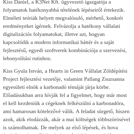
Kiss Dániel, a K3Net Kft. ügyvezető igazgatója a
folyamatok hatékonyabbá tételének lépéseiről értekezik.
Elméleti teóriák helyett megvalósuló, mérhető, konkrét
eredményeket ígérnek. Felvázolja a hatékony vállalati
digitalizációs folyamatokat, illetve azt, hogyan
kapcsolódik a modern informatikai háttér és a saját
fejlesztésű, egyedi szoftverek kombinációja a szervezési,
lebonyolítási rutinhoz.
Kiss Gyula István, a Hearts in Green Vállalat Zöldépítési
Project fejlesztési vezetője, valamint Pallang Zsuzsanna
egyesületi elnök a karbonadó témáját járja körbe.
Előadásukban arra hívják fel a figyelmet, hogy már most
el kell kezdeniük a cégeknek felkészülni a karbonadóra,
ami hamarosan kötelezővé válik. A feladat sürgető, hiszen
azok, akik elodázzák, akár a mai költségek többszörösével
is számolhatnak. De melyek az első lépések, és hova