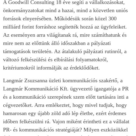
A Goodwill Consulting 18 éve segíti a vállalkozásokat,
önkormányzatokat mind a hazai, mind a közvetlen uniós
források elnyerésében. Működésük során közel 300
milliárd forint forráshoz segítették hozzá az ügyfeleiket.
Az eseményen arra világítanak rá, mire számíthatunk és
mire nem az előttünk álló időszakban a pályázati
támogatások területén. Az átalakuló pályázati rutinról, a
változó felkészülési és elbírálási folyamatokról,
kritériumokról informálják az érdeklődőket.
Langmár Zsuzsanna üzleti kommunikációs szakértő, a
Langmár Kommunikáció Kft. ügyvezető igazgatója a PR
és a kommunikáció szerepének szem előtt tartására inti a
cégvezetőket. Arra emlékeztet, hogy mivel tudjuk, hogy
hamarosan egy újabb zöld adó lép életbe, ezért érdemes
időben felkészülni rá. Vajon miként érintheti ez a vállalat
PR- és kommunikációs stratégiáját? Milyen eszközökkel