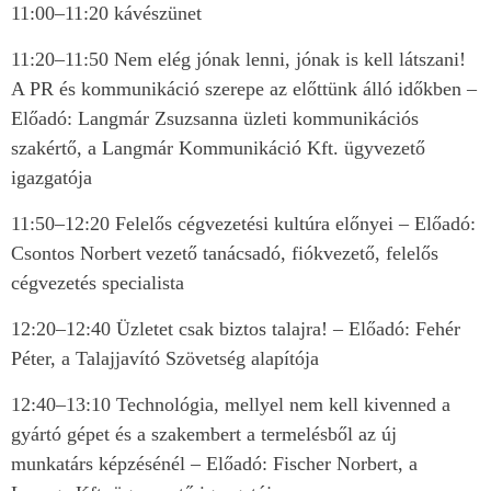
11:00–11:20 kávészünet
11:20–11:50 Nem elég jónak lenni, jónak is kell látszani!
A PR és kommunikáció szerepe az előttünk álló időkben –
Előadó: Langmár Zsuzsanna üzleti kommunikációs
szakértő, a Langmár Kommunikáció Kft. ügyvezető
igazgatója
11:50–12:20 Felelős cégvezetési kultúra előnyei – Előadó:
Csontos Norbert
vezető tanácsadó, fiókvezető, felelős
cégvezetés specialista
12:20–12:40 Üzletet csak biztos talajra! – Előadó: Fehér
Péter, a Talajjavító Szövetség alapítója
12:40–13:10 Technológia, mellyel nem kell kivenned a
gyártó gépet és a szakembert a termelésből az új
munkatárs képzésénél – Előadó: Fischer Norbert, a