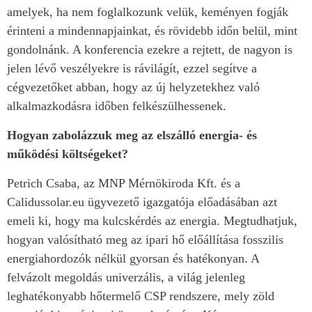
amelyek, ha nem foglalkozunk velük, keményen fogják
érinteni a mindennapjainkat, és rövidebb időn belül, mint
gondolnánk. A konferencia ezekre a rejtett, de nagyon is
jelen lévő veszélyekre is rávilágít, ezzel segítve a
cégvezetőket abban, hogy az új helyzetekhez való
alkalmazkodásra időben felkészülhessenek.
Hogyan zabolázzuk meg az elszálló energia- és
működési költségeket?
Petrich Csaba, az MNP Mérnökiroda Kft. és a
Calidussolar.eu ügyvezető igazgatója előadásában azt
emeli ki, hogy ma kulcskérdés az energia. Megtudhatjuk,
hogyan valósítható meg az ipari hő előállítása fosszilis
energiahordozók nélkül gyorsan és hatékonyan. A
felvázolt megoldás univerzális, a világ jelenleg
leghatékonyabb hőtermelő CSP rendszere, mely zöld