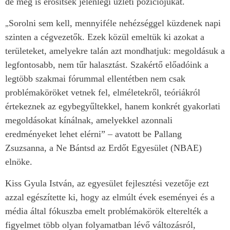
de meg is erősítsék jelenlegi üzleti pozíciójukat.
Sorolni sem kell, mennyiféle nehézséggel küzdenek napi
„
szinten a cégvezetők. Ezek közül emeltük ki azokat a
területeket, amelyekre talán azt mondhatjuk: megoldásuk a
legfontosabb, nem tűr halasztást. Szakértő előadóink a
legtöbb szakmai fórummal ellentétben nem csak
problémaköröket vetnek fel, elméletekről, teóriákról
értekeznek az egybegyűltekkel, hanem konkrét gyakorlati
megoldásokat kínálnak, amelyekkel azonnali
eredményeket lehet elérni” – avatott be Pallang
Zsuzsanna, a Ne Bántsd az Erdőt Egyesület (NBAE)
elnöke.
Kiss Gyula István, az egyesület fejlesztési vezetője ezt
azzal egészítette ki, hogy az elmúlt évek eseményei és a
média által fókuszba emelt problémakörök elterelték a
figyelmet több olyan folyamatban lévő változásról,