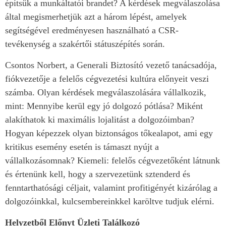
építsük a munkáltatói brandet? A kérdések megválaszolása
által megismerhetjük azt a három lépést, amelyek
segítségével eredményesen használható a CSR-
tevékenység a szakértői státuszépítés során.
Csontos Norbert, a Generali Biztosító vezető tanácsadója,
fiókvezetője a felelős cégvezetési kultúra előnyeit veszi
számba. Olyan kérdések megválaszolására vállalkozik,
mint: Mennyibe kerül egy jó dolgozó pótlása? Miként
alakíthatok ki maximális lojalitást a dolgozóimban?
Hogyan képezzek olyan biztonságos tőkealapot, ami egy
kritikus esemény esetén is támaszt nyújt a
vállalkozásomnak? Kiemeli: felelős cégvezetőként látnunk
és értenünk kell, hogy a szervezetünk sztenderd és
fenntarthatósági céljait, valamint profitigényét kizárólag a
dolgozóinkkal, kulcsembereinkkel karöltve tudjuk elérni.
Helyzetből Előnyt Üzleti Találkozó