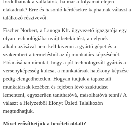
fordulhatnak a vállalatok, ha már a folyamat elején
elakadnak? Erre és hasonló kérdésekre kaphatnak választ a
találkozó résztvevői.
Fischer Norbert, a Lanoga Kft. ügyvezető igazgatója egy
olyan technológiába nyújt betekintést, amelynek
alkalmazásával nem kell kivenni a gyártó gépet és a
szakembert a termelésből az új munkatárs képzésénél.
Előadásában rámutat, hogy a jól technologizált gyártás a
versenyképesség kulcsa, a munkatársak hatékony képzése
pedig elengedhetetlen. Hogyan tudjuk a tapasztalt
munkatársak kezében és fejében lévő szaktudást
lementeni, egyszerűen taníthatóvá, másolhatóvá tenni? A
választ a Helyzetből Előnyt Üzleti Találkozón
megtudhatjuk.
Mivel erősíthetjük a bevételi oldalt?