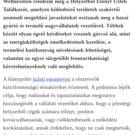
Wellnessben rendezik meg a Helyzetből Előnyt Üzleti
Találkozót, amelyen különböző területek szakértői
azonnali megoldási javaslatokat osztanak meg a hazai
gyártó és termelő nagyvállalatok vezetőivel. Többek
között olyan égető kérdéseket vesznek górcső alá, mint
az energiaköltségek emelkedésének kezelése, a
termelési hatékonyság növelésének lehetőségei,
valamint az egyre sürgetőbb fenntarthatósági
követelményeknek való megfelelés.
A hiánypótló
üzleti eseményen
a résztvevők
kulcsfontosságú témaköröket érintenek. A pódiumra lépők
célja, hogy tudásukat és tapasztalataikat megosztva
hozzásegítsék a vállalati vezetőket ahhoz, hogy a jelenlegi
helyzetből cégük számára előnyt, profitot
kovácsolhassanak, vagy csökkenthessék a működési
kockázataikat, annak érdekében, hogy ne csak megtartsák,