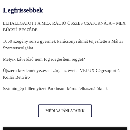
Legfrissebbek
ELHALLGATOTT A MEX RÁDIÓ ÖSSZES CSATORNÁJA – MEX
BÚCSÚ BESZÉDE
1650 szegény sorsú gyermek karácsonyi álmát teljesítette a Máltai
Szeretetszolgálat
Melyik kávéfőző nem fog idegesíteni reggel?
Újszerű kezdeményezéssel zárja az évet a VELUX Cégcsoport és
Kollár Betti író
Számítógép billentyűzet Parkinson-kóros felhasználóknak
MÉDIAAJÁNLATAINK