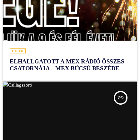
HÍREK
ELHALLGATOTT A MEX RÁDIÓ ÖSSZES
CSATORNÁJA – MEX BÚCSÚ BESZÉDE
insert_link