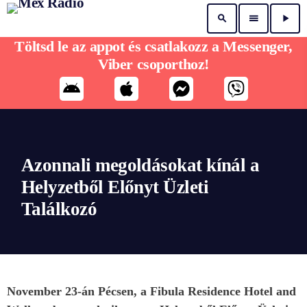
search
menu
play_arrow
Töltsd le az appot és csatlakozz a Messenger,
Viber csoporthoz!
Azonnali megoldásokat kínál a
Helyzetből Előnyt Üzleti
Találkozó
November 23-án Pécsen, a Fibula Residence Hotel and