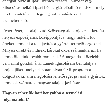
energiát biztosít ipari üzemek részére. Károsanyag-
kibocsátás nélküli ipari hőenergiát előállító rendszer, mely
DNI tekintetében a legmagasabb hatásfokkal
üzemeltethető.
Fehér Péter, a Talajjavító Szövetség alapítója azt a kérdést
helyezi expozéjának középpontjába, hogy miként tud
értéket termelni a talajjavítás a gyártó, termelő cégeknek.
Milyen direkt és indirekt károkat okoz számunkra az, ha
termőföldjeink tovább romlanak? A megoldás közelebb
van, mint gondolnánk. Ennek igazolására bemutatja a
projektjüket, melynek során olyan CSR-programot
dolgoztak ki, ami megoldási lehetőséget javasol a gyártók,
termelők számára a magyar talajok javítására.
Hogyan tehetjük hatékonyabbá a termelési
folyamatokat?