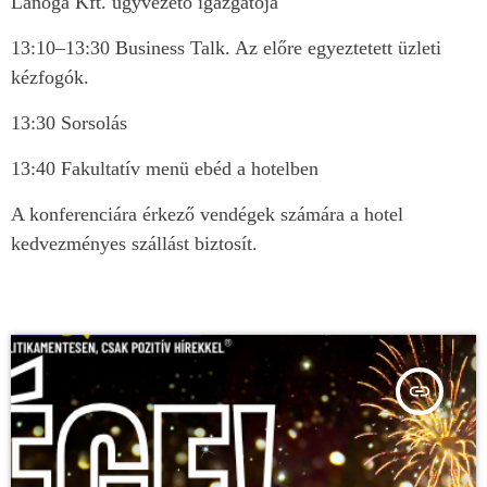
Lanoga Kft. ügyvezető igazgatója
13:10–13:30 Business Talk. Az előre egyeztetett üzleti
kézfogók.
13:30 Sorsolás
13:40 Fakultatív menü ebéd a hotelben
A konferenciára érkező vendégek számára a hotel
kedvezményes szállást biztosít.
insert_link