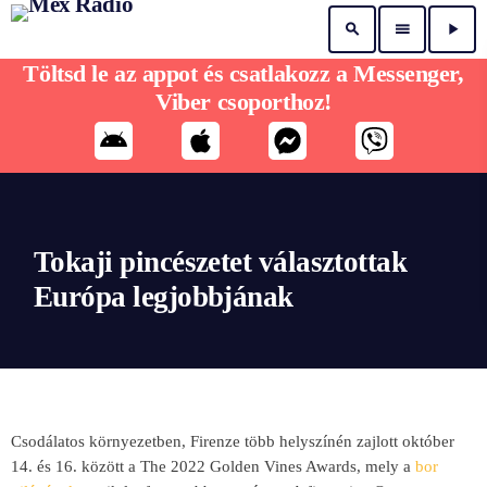
search
menu
play_arrow
Töltsd le az appot és csatlakozz a Messenger,
Viber csoporthoz!
Tokaji pincészetet választottak
Európa legjobbjának
Csodálatos környezetben, Firenze több helyszínén zajlott október
14. és 16. között a The 2022 Golden Vines Awards, mely a
bor