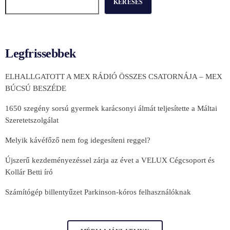
KERESÉS
Legfrissebbek
ELHALLGATOTT A MEX RÁDIÓ ÖSSZES CSATORNÁJA – MEX
BÚCSÚ BESZÉDE
1650 szegény sorsú gyermek karácsonyi álmát teljesítette a Máltai
Szeretetszolgálat
Melyik kávéfőző nem fog idegesíteni reggel?
Újszerű kezdeményezéssel zárja az évet a VELUX Cégcsoport és
Kollár Betti író
Számítógép billentyűzet Parkinson-kóros felhasználóknak