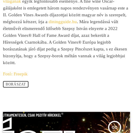
világának
egyik legfontosabb eseménye. A fine wine Oscar-
gálájaként is emlegetett három napos rendezvényen vasárnap este a
II. Golden Vines Awards díjazottjai között magyar név is szerepelt,
méghozzá kétszer, írja a
diningguide.hu
. Mára legendássá vált
életművét elismerendő Idősebb Szepsy István elnyerte a 2022
Golden Vines® Hall of Fame Award díjat, azaz bekerült a
Hírességek Csarnokába. A Golden Vines® Európa legjobb
borászatának járó díjat pedig a Szepsy Pincészet kapta, s ez ékesen
bizonyítja, hogy a Szepsy-borok méltán vannak a világ legjobbjai
között.
Fotó: Freepik
BORÁSZAT
insert_link