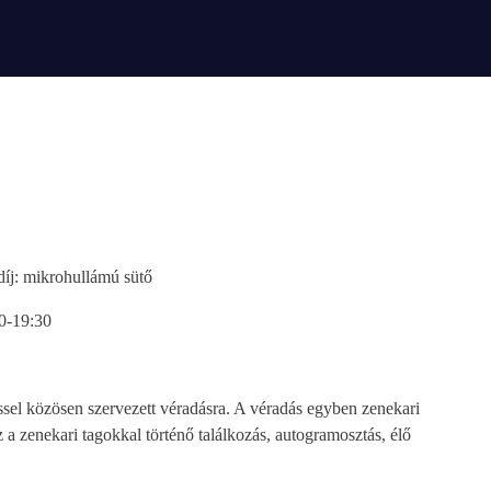
díj: mikrohullámú sütő
0-19:30
essel közösen szervezett véradásra. A véradás egyben zenekari
ez a zenekari tagokkal történő találkozás, autogramosztás, élő