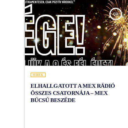
insert_link
HÍREK
ELHALLGATOTT A MEX RÁDIÓ
ÖSSZES CSATORNÁJA – MEX
BÚCSÚ BESZÉDE