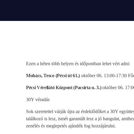
play_arrow
BÚCSÚZIK A MEX RÁDIÓ - MEX BÚCSÚ BESZÉDE
Ezen a héten több helyen és időpontban lehet vért adni:
Mohács, Tesco (Pécsi út 61.)
október 06. 13:00-17:30 Fő
Pécsi Vérellátó Központ (Pacsirta u. 3.)
október 06. 17:0
30Y véradás
Sok szeretettel várják újra az érdeklődőket a 30Y együtt
találkozó is lesz, ismét garantált lesz a jó hangulat, amih
zenélés és meglepetés ajándék fog hozzájárulni.