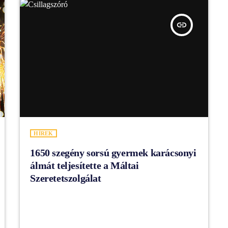
insert_link
HÍREK
1650 szegény sorsú gyermek karácsonyi
álmát teljesítette a Máltai
Szeretetszolgálat