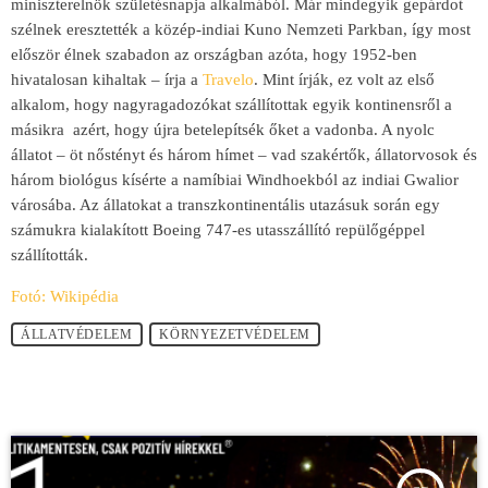
miniszterelnök születésnapja alkalmából. Már mindegyik gepárdot
szélnek eresztették a közép-indiai Kuno Nemzeti Parkban, így most
először élnek szabadon az országban azóta, hogy 1952-ben
hivatalosan kihaltak – írja a
Travelo
. Mint írják, ez volt az első
alkalom, hogy nagyragadozókat szállítottak egyik kontinensről a
másikra azért, hogy újra betelepítsék őket a vadonba. A nyolc
állatot – öt nőstényt és három hímet – vad szakértők, állatorvosok és
három biológus kísérte a namíbiai Windhoekból az indiai Gwalior
városába. Az állatokat a transzkontinentális utazásuk során egy
számukra kialakított Boeing 747-es utasszállító repülőgéppel
szállították.
Fotó: Wikipédia
ÁLLATVÉDELEM
KÖRNYEZETVÉDELEM