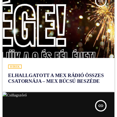
insert_link
HÍREK
ELHALLGATOTT A MEX RÁDIÓ ÖSSZES
CSATORNÁJA – MEX BÚCSÚ BESZÉDE
insert_link