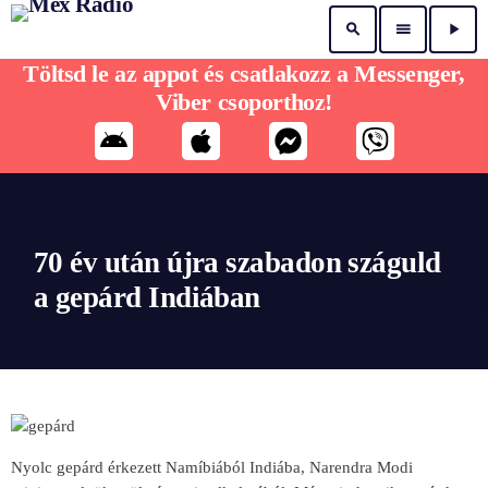
search
menu
play_arrow
Töltsd le az appot és csatlakozz a Messenger,
Viber csoporthoz!
70 év után újra szabadon száguld
a gepárd Indiában
Nyolc gepárd érkezett Namíbiából Indiába, Narendra Modi