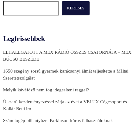
KERESÉS
Legfrissebbek
ELHALLGATOTT A MEX RÁDIÓ ÖSSZES CSATORNÁJA – MEX
BÚCSÚ BESZÉDE
1650 szegény sorsú gyermek karácsonyi álmát teljesítette a Máltai
Szeretetszolgálat
Melyik kávéfőző nem fog idegesíteni reggel?
Újszerű kezdeményezéssel zárja az évet a VELUX Cégcsoport és
Kollár Betti író
Számítógép billentyűzet Parkinson-kóros felhasználóknak